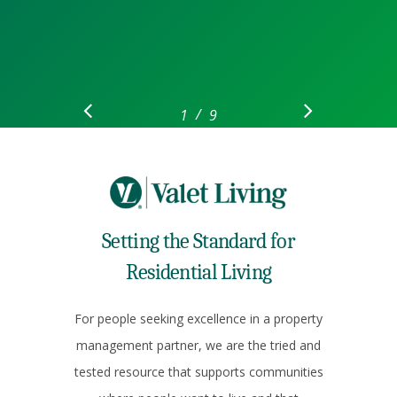
/
1
2
9
3
4
5
6
7
8
9
Setting the Standard for
Residential Living
For people seeking excellence in a property
management partner, we are the tried and
tested resource that supports communities